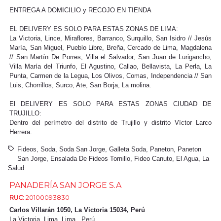
ENTREGA A DOMICILIO y RECOJO EN TIENDA
EL DELIVERY ES SOLO PARA ESTAS ZONAS DE LIMA:
La Victoria, Lince, Miraflores, Barranco, Surquillo, San Isidro // Jesús
María, San Miguel, Pueblo Libre, Breña, Cercado de Lima, Magdalena
// San Martín De Porres, Villa el Salvador, San Juan de Lurigancho,
Villa María del Triunfo, El Agustino, Callao, Bellavista, La Perla, La
Punta, Carmen de la Legua, Los Olivos, Comas, Independencia // San
Luis, Chorrillos, Surco, Ate, San Borja, La molina.
El DELIVERY ES SOLO PARA ESTAS ZONAS CIUDAD DE
TRUJILLO:
Dentro del perímetro del distrito de Trujillo y distrito Víctor Larco
Herrera.
Fideos
Soda
Soda San Jorge
Galleta Soda
Paneton
Paneton
San Jorge
Ensalada De Fideos Tornillo
Fideo Canuto
El Agua
La
Salud
PANADERÍA SAN JORGE S.A
RUC:
20100093830
Carlos Villarán 1050, La Victoria 15034, Perú
La Victoria,
Lima, Lima
,
Perú